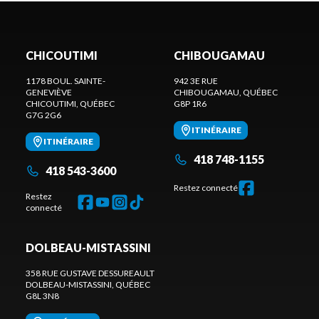
CHICOUTIMI
CHIBOUGAMAU
1178 BOUL. SAINTE-
942 3E RUE
GENEVIÈVE
CHIBOUGAMAU
, QUÉBEC
CHICOUTIMI
, QUÉBEC
G8P 1R6
G7G 2G6
ITINÉRAIRE
ITINÉRAIRE
418 748-1155
418 543-3600
Restez connecté
Restez
connecté
DOLBEAU-MISTASSINI
358 RUE GUSTAVE DESSUREAULT
DOLBEAU-MISTASSINI
, QUÉBEC
G8L 3N8