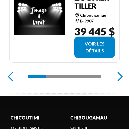
TILLER
Chibougamau
B-9907
39 445 $
VOIR LES
DÉTAILS
CHICOUTIMI
CHIBOUGAMAU
1178 BOUL. SAINTE-
942 3E RUE