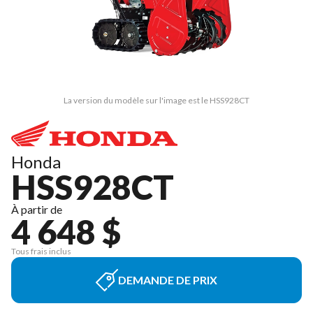
La version du modèle sur l'image est le HSS928CT
Honda
HSS928CT
À partir de
4 648 $
Tous frais inclus
DEMANDE DE PRIX