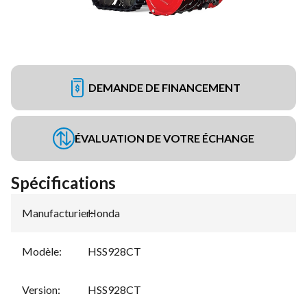
DEMANDE DE FINANCEMENT
ÉVALUATION DE VOTRE ÉCHANGE
Spécifications
Manufacturier
Honda
:
Modèle
:
HSS928CT
Version
:
HSS928CT