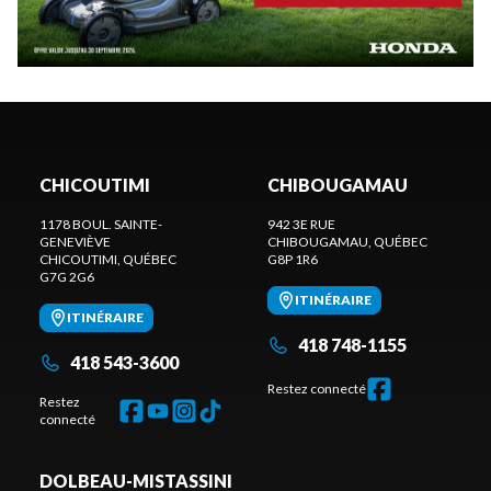
CHICOUTIMI
CHIBOUGAMAU
1178 BOUL. SAINTE-
942 3E RUE
GENEVIÈVE
CHIBOUGAMAU
, QUÉBEC
CHICOUTIMI
, QUÉBEC
G8P 1R6
G7G 2G6
ITINÉRAIRE
ITINÉRAIRE
418 748-1155
418 543-3600
Restez connecté
Restez
connecté
DOLBEAU-MISTASSINI