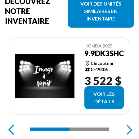
DÉCOUVREZ
VOIR DES UNITÉS
NOTRE
SIMILAIRES EN
INVENTAIRE
INVENTAIRE
HONDA 2025
9.9DK3SHC
Chicoutimi
C-49306
3 522 $
VOIR LES
DÉTAILS