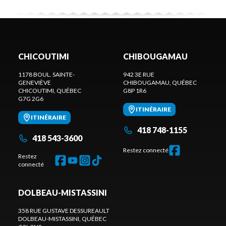
CHICOUTIMI
CHIBOUGAMAU
1178 BOUL. SAINTE-
942 3E RUE
GENEVIÈVE
CHIBOUGAMAU
, QUÉBEC
CHICOUTIMI
, QUÉBEC
G8P 1R6
G7G 2G6
ITINÉRAIRE
ITINÉRAIRE
418 748-1155
418 543-3600
Restez connecté
Restez
connecté
DOLBEAU-MISTASSINI
358 RUE GUSTAVE DESSUREAULT
DOLBEAU-MISTASSINI
, QUÉBEC