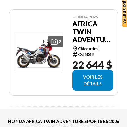
HONDA 2026
AFRICA
TWIN
ADVENTURE
2
SPORTS ES
Chicoutimi
C-55063
22 644 $
VOIR LES
DÉTAILS
HONDA AFRICA TWIN ADVENTURE SPORTS ES 2026