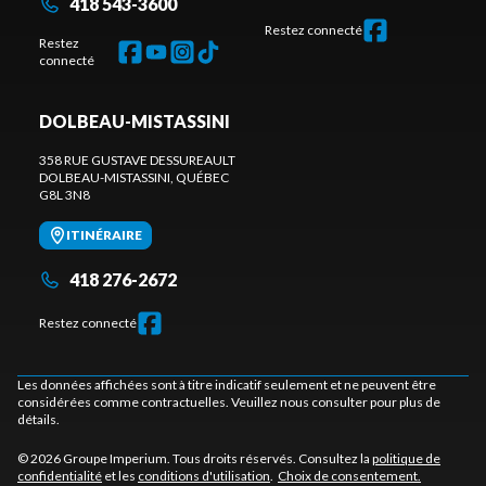
418 543-3600
Restez connecté
Restez
connecté
DOLBEAU-MISTASSINI
358 RUE GUSTAVE DESSUREAULT
DOLBEAU-MISTASSINI
, QUÉBEC
G8L 3N8
ITINÉRAIRE
418 276-2672
Restez connecté
Les données affichées sont à titre indicatif seulement et ne peuvent être
considérées comme contractuelles. Veuillez nous consulter pour plus de
détails.
© 2026 Groupe Imperium. Tous droits réservés. Consultez la
politique de
confidentialité
et les
conditions d'utilisation
.
Choix de consentement.