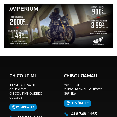
CHICOUTIMI
CHIBOUGAMAU
1178 BOUL. SAINTE-
942 3E RUE
GENEVIÈVE
CHIBOUGAMAU
, QUÉBEC
CHICOUTIMI
, QUÉBEC
G8P 1R6
G7G 2G6
ITINÉRAIRE
ITINÉRAIRE
418 748-1155