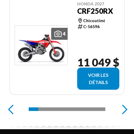
HONDA 2027
CRF250RX
Chicoutimi
C-56596
4
11 049 $
VOIR LES
DÉTAILS