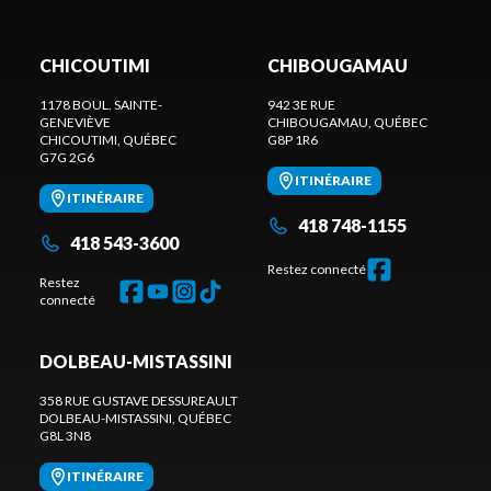
CHICOUTIMI
CHIBOUGAMAU
1178 BOUL. SAINTE-
942 3E RUE
GENEVIÈVE
CHIBOUGAMAU
, QUÉBEC
CHICOUTIMI
, QUÉBEC
G8P 1R6
G7G 2G6
ITINÉRAIRE
ITINÉRAIRE
418 748-1155
418 543-3600
Restez connecté
Restez
connecté
DOLBEAU-MISTASSINI
358 RUE GUSTAVE DESSUREAULT
DOLBEAU-MISTASSINI
, QUÉBEC
G8L 3N8
ITINÉRAIRE