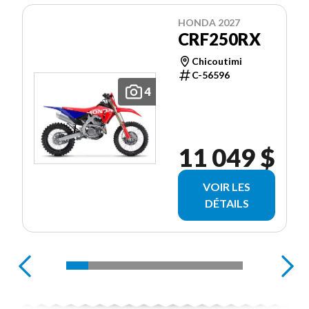
HONDA 2027
CRF250RX
Chicoutimi
C-56596
4
11 049 $
VOIR LES
DÉTAILS