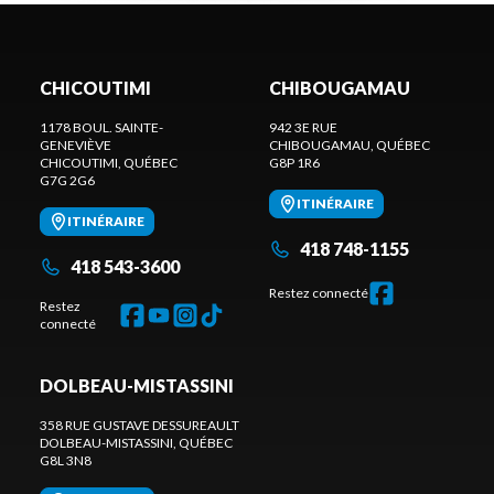
CHICOUTIMI
CHIBOUGAMAU
1178 BOUL. SAINTE-
942 3E RUE
GENEVIÈVE
CHIBOUGAMAU
, QUÉBEC
CHICOUTIMI
, QUÉBEC
G8P 1R6
G7G 2G6
ITINÉRAIRE
ITINÉRAIRE
418 748-1155
418 543-3600
Restez connecté
Restez
connecté
DOLBEAU-MISTASSINI
358 RUE GUSTAVE DESSUREAULT
DOLBEAU-MISTASSINI
, QUÉBEC
G8L 3N8