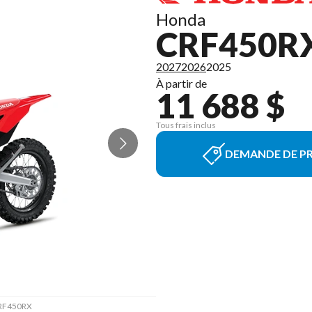
Honda
CRF450RX
2027
2026
2025
À partir de
11 688 $
Tous frais inclus
DEMANDE DE PR
 CRF450RX
La versi