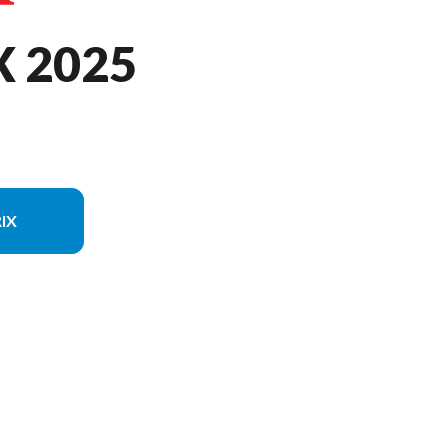
 2025
IX
on du modèle sur l'image est le CRF450RX