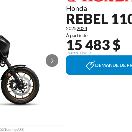
Honda
REBEL 11
2025
2024
À partir de
15 483 $
Tous frais inclus
DEMANDE DE PR
100 Touring ABS
La version du 