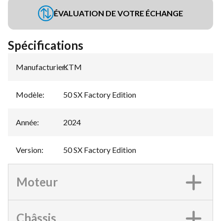
ÉVALUATION DE VOTRE ÉCHANGE
Spécifications
Manufacturier
KTM
:
Modèle
:
50 SX Factory Edition
Année
:
2024
Version
:
50 SX Factory Edition
Moteur
Châssis