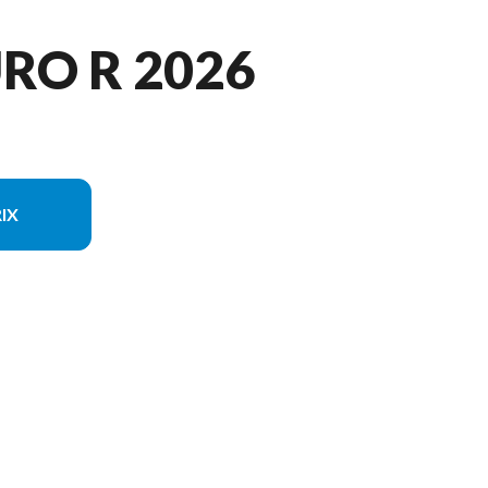
RO R 2026
IX
n du modèle sur l'image est le 690 Enduro R