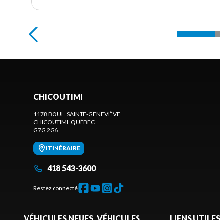
CHICOUTIMI
1178 BOUL. SAINTE-GENEVIÈVE
CHICOUTIMI
, QUÉBEC
G7G 2G6
ITINÉRAIRE
418 543-3600
Restez connecté
VÉHICULES NEUFS
VÉHICULES
LIENS UTILES