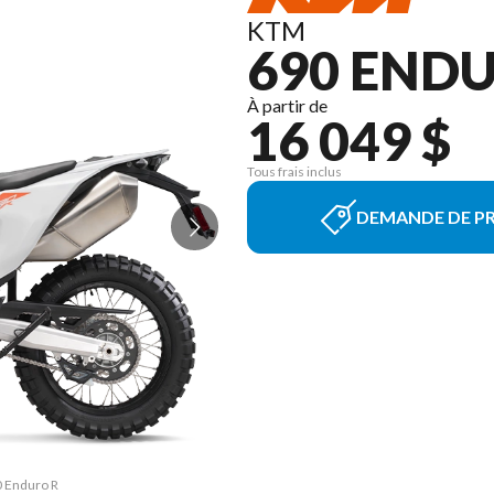
KTM
690 ENDU
À partir de
16 049 $
Tous frais inclus
DEMANDE DE PR
0 Enduro R
La versio