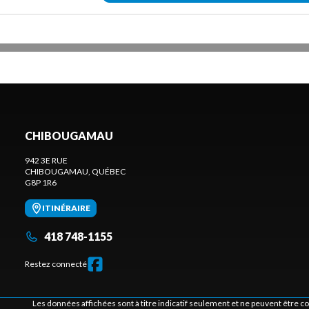
CHIBOUGAMAU
942 3E RUE
CHIBOUGAMAU
, QUÉBEC
G8P 1R6
ITINÉRAIRE
418 748-1155
Restez connecté
Les données affichées sont à titre indicatif seulement et ne peuvent être 