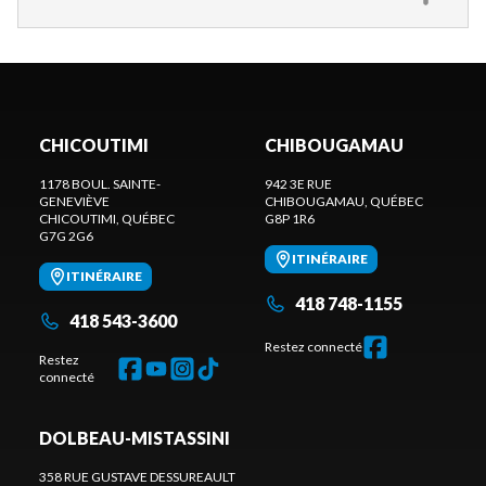
CHICOUTIMI
CHIBOUGAMAU
1178 BOUL. SAINTE-
942 3E RUE
GENEVIÈVE
CHIBOUGAMAU
, QUÉBEC
CHICOUTIMI
, QUÉBEC
G8P 1R6
G7G 2G6
ITINÉRAIRE
ITINÉRAIRE
418 748-1155
418 543-3600
Restez connecté
Restez
connecté
DOLBEAU-MISTASSINI
358 RUE GUSTAVE DESSUREAULT