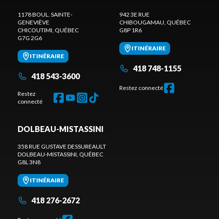
1178 BOUL. SAINTE-
942 3E RUE
GENEVIÈVE
CHIBOUGAMAU
, QUÉBEC
CHICOUTIMI
, QUÉBEC
G8P 1R6
G7G 2G6
ITINÉRAIRE
ITINÉRAIRE
418 748-1155
418 543-3600
Restez connecté
Restez
connecté
DOLBEAU-MISTASSINI
358 RUE GUSTAVE DESSUREAULT
DOLBEAU-MISTASSINI
, QUÉBEC
G8L 3N8
ITINÉRAIRE
418 276-2672