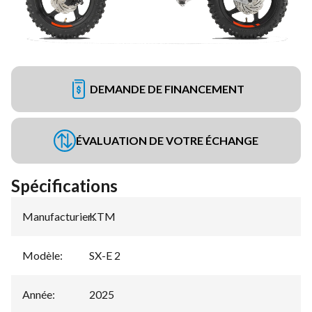
DEMANDE DE FINANCEMENT
ÉVALUATION DE VOTRE ÉCHANGE
Spécifications
Manufacturier
KTM
:
Modèle
:
SX-E 2
Année
:
2025