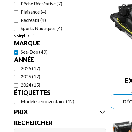
Pêche Récréative
(
7
)
Plaisance
(
4
)
Récréatif
(
4
)
Sports Nautiques
(
4
)
Voir plus
MARQUE
Sea-Doo
(
49
)
ANNÉE
2026
(
17
)
2025
(
17
)
E
2024
(
15
)
ÉTIQUETTES
Modèles en inventaire
(
12
)
DÉC
PRIX
RECHERCHER