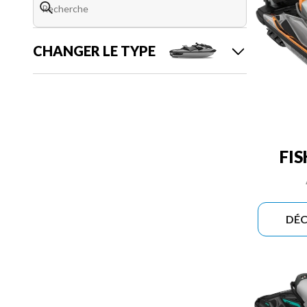
CHANGER LE TYPE
FI
DÉC