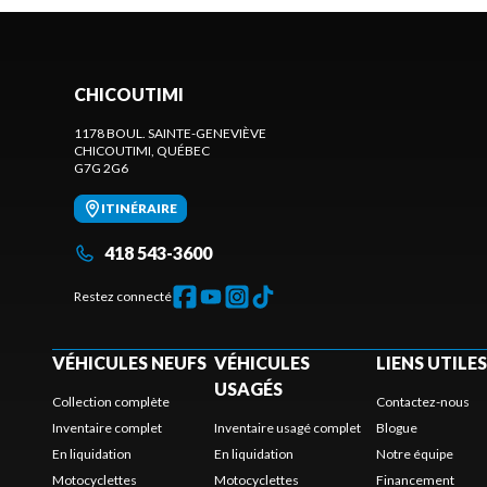
CHICOUTIMI
1178 BOUL. SAINTE-GENEVIÈVE
CHICOUTIMI
, QUÉBEC
G7G 2G6
ITINÉRAIRE
418 543-3600
Restez connecté
VÉHICULES NEUFS
VÉHICULES
LIENS UTILES
USAGÉS
Collection complète
Contactez-nous
Inventaire complet
Inventaire usagé complet
Blogue
En liquidation
En liquidation
Notre équipe
Motocyclettes
Motocyclettes
Financement