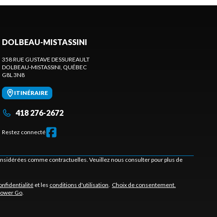
DOLBEAU-MISTASSINI
358 RUE GUSTAVE DESSUREAULT
DOLBEAU-MISTASSINI
, QUÉBEC
G8L 3N8
ITINÉRAIRE
418 276-2672
Restez connecté
considérées comme contractuelles. Veuillez nous consulter pour plus de
onfidentialité
et les
conditions d'utilisation
.
Choix de consentement.
Power Go
.