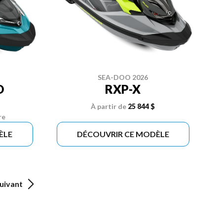
SEA-DOO 2026
D
RXP-X
À partir de
25 844 $
re
ÈLE
DÉCOUVRIR CE MODÈLE
uivant