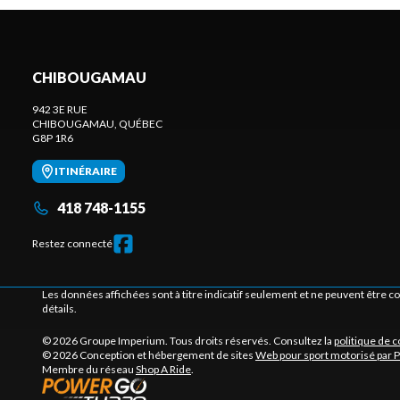
CHIBOUGAMAU
942 3E RUE
CHIBOUGAMAU
, QUÉBEC
G8P 1R6
ITINÉRAIRE
418 748-1155
Restez connecté
Les données affichées sont à titre indicatif seulement et ne peuvent être 
détails.
© 2026 Groupe Imperium. Tous droits réservés. Consultez la
politique de c
© 2026 Conception et hébergement de sites
Web pour sport motorisé par 
Membre du réseau
Shop A Ride
.