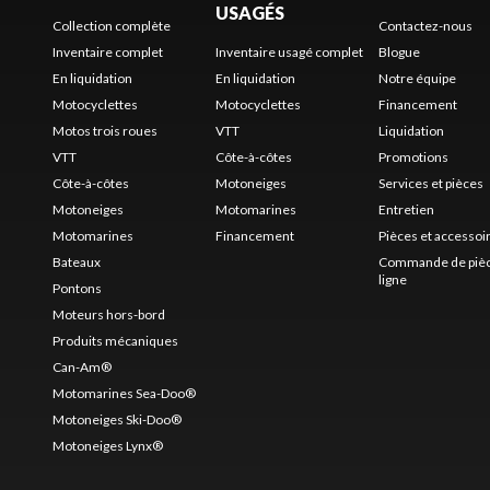
USAGÉS
Collection complète
Contactez-nous
Inventaire complet
Inventaire usagé complet
Blogue
En liquidation
En liquidation
Notre équipe
Motocyclettes
Motocyclettes
Financement
Motos trois roues
VTT
Liquidation
VTT
Côte-à-côtes
Promotions
Côte-à-côtes
Motoneiges
Services et pièces
Motoneiges
Motomarines
Entretien
Motomarines
Financement
Pièces et accessoi
Bateaux
Commande de pièc
ligne
Pontons
Moteurs hors-bord
Produits mécaniques
Can-Am®
Motomarines Sea-Doo®
Motoneiges Ski-Doo®
Motoneiges Lynx®