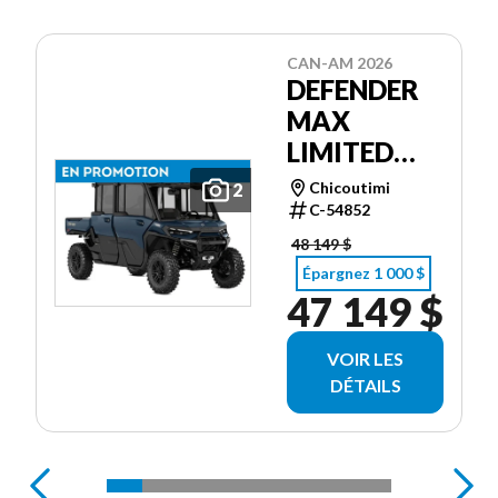
CAN-AM 2026
DEFENDER
MAX
LIMITED
CAB HD11
Chicoutimi
2
C-54852
48 149 $
Épargnez 1 000 $
47 149 $
VOIR LES
DÉTAILS