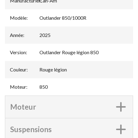
Manufacturier
Can-Am
:
Modèle
:
Outlander 850/1000R
Année
:
2025
Version
:
Outlander Rouge légion 850
Couleur
:
Rouge légion
Moteur
:
850
Moteur
Suspensions