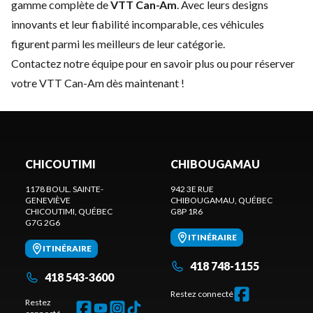
gamme complète de
VTT Can-Am
. Avec leurs designs
innovants et leur fiabilité incomparable, ces véhicules
figurent parmi les meilleurs de leur catégorie.
Contactez notre équipe
pour en savoir plus ou pour réserver
votre VTT Can-Am dès maintenant !
CHICOUTIMI
CHIBOUGAMAU
1178 BOUL. SAINTE-
942 3E RUE
GENEVIÈVE
CHIBOUGAMAU
, QUÉBEC
CHICOUTIMI
, QUÉBEC
G8P 1R6
G7G 2G6
ITINÉRAIRE
ITINÉRAIRE
418 748-1155
418 543-3600
Restez connecté
Restez