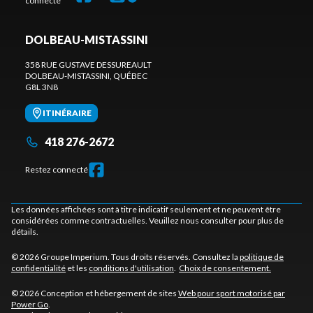
connecté
DOLBEAU-MISTASSINI
358 RUE GUSTAVE DESSUREAULT
DOLBEAU-MISTASSINI
, QUÉBEC
G8L 3N8
ITINÉRAIRE
418 276-2672
Restez connecté
Les données affichées sont à titre indicatif seulement et ne peuvent être
considérées comme contractuelles. Veuillez nous consulter pour plus de
détails.
© 2026 Groupe Imperium. Tous droits réservés. Consultez la
politique de
confidentialité
et les
conditions d'utilisation
.
Choix de consentement.
© 2026 Conception et hébergement de sites
Web pour sport motorisé par
Power Go
.